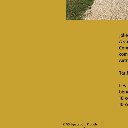
Joli
A vo
Comp
comp
Autr
Tari
Les 
béné
10 
10 c
© VS Equitation. Proudly