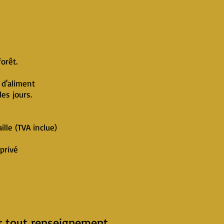
forêt.
 d'aliment
les jours.
ille (TVA inclue)
privé
r tout renseignement